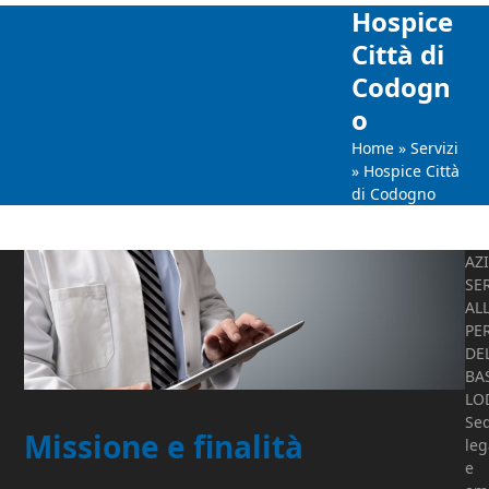
Skip
Open
Close
Hospice
to
Città di
mobile
mobile
content
Codogn
menu
menu
o
Home
»
Servizi
»
Hospice Città
di Codogno
AZ
SER
AL
PE
DE
BA
LO
Se
Missione e finalità
leg
e