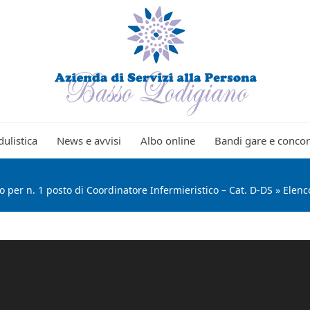
ulistica
News e avvisi
Albo online
Bandi gare e concor
 per n. 1 posto di Coordinatore Infermieristico – Cat. D-DS
»
Elenc
rova pratica del concorso
dinatore Infermieristico –