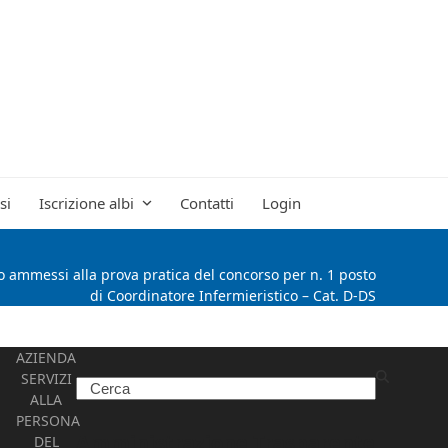
si
Iscrizione albi
Contatti
Login
o ammessi alla prova pratica del concorso per n. 1 posto
di Coordinatore Infermieristico – Cat. D-DS
AZIENDA
SERVIZI
Search
ALLA
PERSONA
Amministrazione Trasparente
DEL