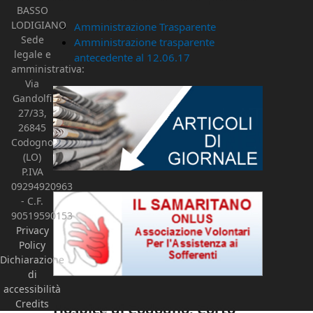
BASSO
LODIGIANO
Amministrazione Trasparente
Sede
Amministrazione trasparente
legale e
antecedente al 12.06.17
amministrativa:
Via
Gandolfi
27/33,
26845
Codogno
(LO)
P.IVA
09294920963
- C.F.
90519590153
Privacy
Policy
Dichiarazione
di
accessibilità
Credits
Hospice di Codogno. Corto