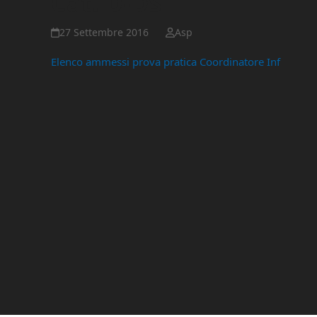
Cat. D-DS
27 Settembre 2016
Asp
Elenco ammessi prova pratica Coordinatore Inf